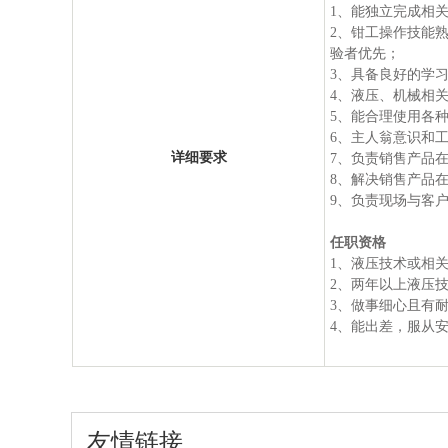
1、能独立完成相
2、钳工操作技能
验者优先；
3、具备良好的学
4、液压、机械相
5、能合理使用各
6、主人翁意识和
详细要求
7、负责销售产品
8、解决销售产品
9、负责现场与客
任职资格
1、液压技术或相
2、两年以上液压
3、做事细心且有
4、能出差，服从
友情链接